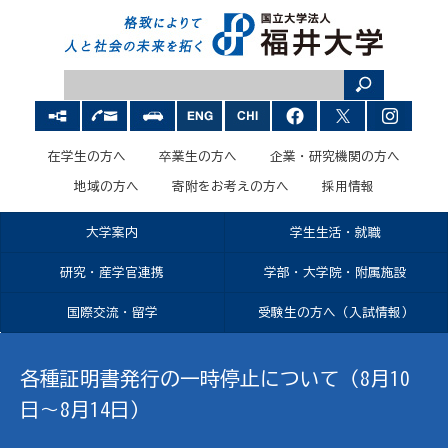
在学生の方へ
卒業生の方へ
企業・研究機関の方へ
地域の方へ
寄附をお考えの方へ
採用情報
大学案内
学生生活・就職
研究・産学官連携
学部・大学院・附属施設
国際交流・留学
受験生の方へ（入試情報）
各種証明書発行の一時停止について（8月10
日〜8月14日）