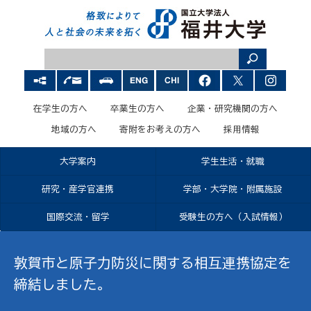
在学生の方へ
卒業生の方へ
企業・研究機関の方へ
地域の方へ
寄附をお考えの方へ
採用情報
大学案内
学生生活・就職
研究・産学官連携
学部・大学院・附属施設
国際交流・留学
受験生の方へ（入試情報）
敦賀市と原子力防災に関する相互連携協定を
締結しました。