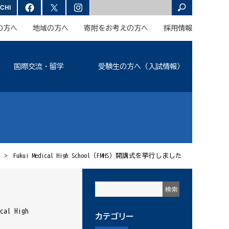
の方へ
地域の方へ
寄附をお考えの方へ
採用情報
国際交流・留学
受験生の方へ（入試情報）
ス
> Fukui Medical High School（FMHS）開講式を挙行しました
 High
カテゴリー