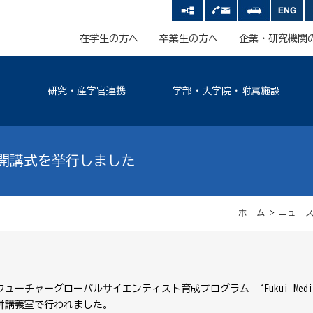
在学生の方へ
卒業生の方へ
企業・研究機関
研究・産学官連携
学部・大学院・附属施設
（FMHS）開講式を挙行しました
ホーム
>
ニュー
ャーグローバルサイエンティスト育成プログラム “Fukui Medical
の合併講義室で行われました。