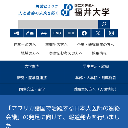
在学生の方へ
卒業生の方へ
企業・研究機関の方へ
地域の方へ
寄附をお考えの方へ
採用情報
大学案内
学生生活・就職
研究・産学官連携
学部・大学院・附属施設
国際交流・留学
受験生の方へ（入試情報）
「アフリカ諸国で活躍する日本人医師の連絡
会議」の発足に向けて、報道発表を行いまし
た