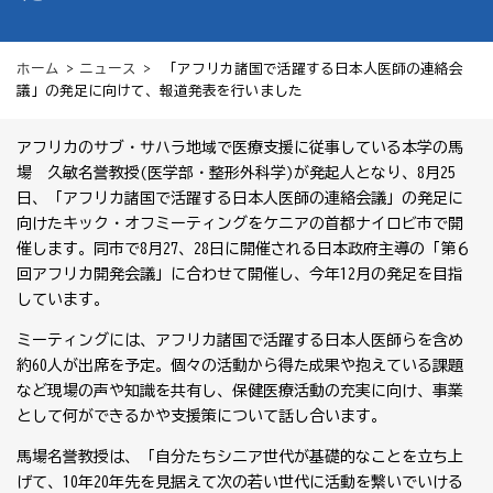
ホーム
>
ニュース
> 「アフリカ諸国で活躍する日本人医師の連絡会
議」の発足に向けて、報道発表を行いました
アフリカのサブ・サハラ地域で医療支援に従事している本学の馬
場 久敏名誉教授(医学部・整形外科学)が発起人となり、8月25
日、「アフリカ諸国で活躍する日本人医師の連絡会議」の発足に
向けたキック・オフミーティングをケニアの首都ナイロビ市で開
催します。同市で8月27、28日に開催される日本政府主導の「第６
回アフリカ開発会議」に合わせて開催し、今年12月の発足を目指
しています。
ミーティングには、アフリカ諸国で活躍する日本人医師らを含め
約60人が出席を予定。個々の活動から得た成果や抱えている課題
など現場の声や知識を共有し、保健医療活動の充実に向け、事業
として何ができるかや支援策について話し合います。
馬場名誉教授は、「自分たちシニア世代が基礎的なことを立ち上
げて、10年20年先を見据えて次の若い世代に活動を繋いでいける