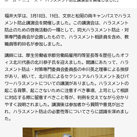
ホーム
>
ニュース
> ハラスメント防止講演会を開催しました。
福井大学は、3月18日、19日、文京と松岡の両キャンパスでハラス
メント防止講演会を開催しました。この講演会は、ハラスメント
防止のための啓発活動の一環として、同大ハラスメント防止・対
策専門委員会が企画したもので、ハラスメント相談員を含め、教
職員等約80名が参加しました。
講師には、厚生労働省京都労働局雇用均等室長等を歴任したオフ
ィス北川代表の北川恭子氏を迎えました。開講にあたって、ハラ
スメント防止・対策専門委員会委員長の中川英之理事による挨拶
があり、続いて、北川氏によるセクシュアルハラスメント及びパ
ワーハラスメントについての講演がありました。ハラスメントの
起こる背景、起こさないために注意すべき事項、上司として相談
に対応する際に留意すべきこと等が、判例を交えてながら分かり
やすく説明されました。講演後は参加者から質問や意見が出さ
れ、ハラスメント防止の必要性等についてさらに認識を深めまし
た。