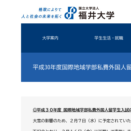
大学案内
学生生活・就職
平成30年度国際地域学部私費外国人
◎
平成３０年度 国際地域学部私費外国人留学生入試
大雪の影響のため、２月７日（水）に予定されていた