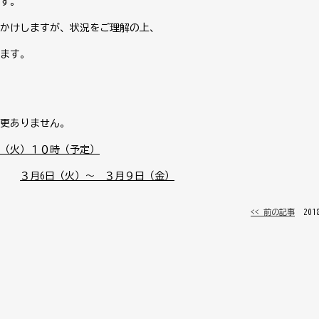
す。
かけしますが、状況をご理解の上、
ます。
更ありません。
（火）１０時（予定）
→
３月6日（火）～ ３月９日（金）
<< 前の記事
│ 20