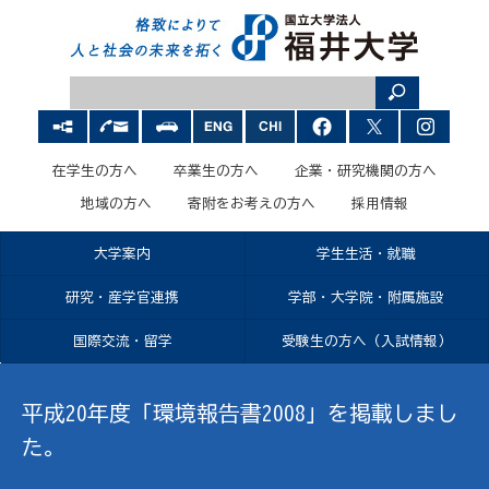
在学生の方へ
卒業生の方へ
企業・研究機関の方へ
地域の方へ
寄附をお考えの方へ
採用情報
大学案内
学生生活・就職
研究・産学官連携
学部・大学院・附属施設
国際交流・留学
受験生の方へ（入試情報）
平成20年度「環境報告書2008」を掲載しまし
た。