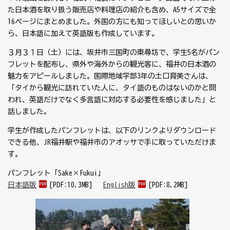
た日本酒を取り扱う販売店や料理店の紹介も含め、A5サイズで全
16ページにまとめました。外国の方にも知ってほしいとの思いか
ら、日本語に加えて英語版も作成しています。
３月３１日（土）には、坂井市三国町の東尋坊で、学生5名がパン
フレットを配布し、県外や海外からの観光客に、福井の日本酒の
魅力をアピールしました。国際地域学部3年の土口育美さんは、
「タイから観光に訪れていた人に、タイ語のものはないのかと問
われ、英語だけでなく多言語に対応する必要性を感じました」と
話しました。
学生が作成したパンフレットは、以下のリンクよりダウンロード
できる他、JR福井駅や福井市のアオッサで手に取っていただけま
す。
パンフレット「Sake×Fukui」
日本語版
[PDF:10.3MB]
English版
[PDF:8.2MB]