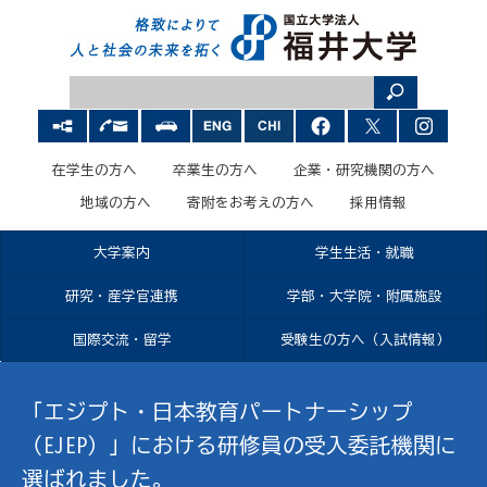
在学生の方へ
卒業生の方へ
企業・研究機関の方へ
地域の方へ
寄附をお考えの方へ
採用情報
大学案内
学生生活・就職
研究・産学官連携
学部・大学院・附属施設
国際交流・留学
受験生の方へ（入試情報）
「エジプト・日本教育パートナーシップ
（EJEP）」における研修員の受入委託機関に
選ばれました。