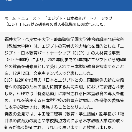
ホーム
>
ニュース
> 「エジプト・日本教育パートナーシップ
（EJEP）」における研修員の受入委託機関に選ばれました。
福井大学・奈良女子大学・岐阜聖徳学園大学連合教職開発研究科
（教職大学院）は、エジプトの若者の能力強化を目的とした「エ
ジプト・日本教育パートナーシップ（EJEP）」の人材育成事業
（EJEP-HRDP）により、2021年度までの4年間にエジプトから約680
名の教員を研修員として受け入れて日本型の教育を指南すること
を、12月12日、文京キャンパスで発表しました。
EJEP は2016年2月の「日本とエジプトとの二国間関係の新たな段
階への飛躍のための協力に関する共同声明」において締結されま
した。EJEPでは「特別活動」に象徴される日本型教育の導入を進
め、それを適用する日本型学校の教員を対象にした研修の委託先
に本学が選定され、実施することとなりました。
発表の会見では、中田隆二理事（教育・学生担当）副学長が「福
井県の教育力の高さや学校拠点方式による本学教職大学院の取り
組みが高く評価され、うれしく思います」と挨拶しました。