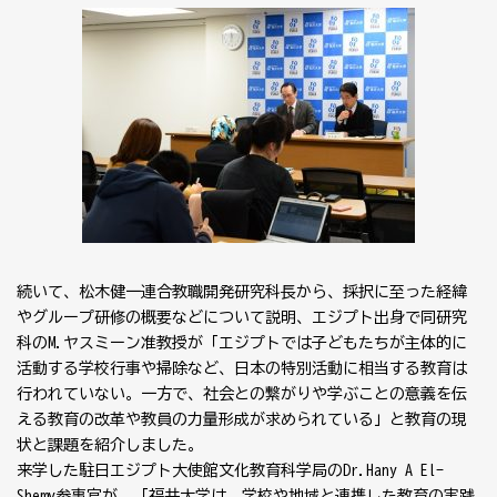
続いて、松木健一連合教職開発研究科長から、採択に至った経緯
やグループ研修の概要などについて説明、エジプト出身で同研究
科のM.ヤスミーン准教授が「エジプトでは子どもたちが主体的に
活動する学校行事や掃除など、日本の特別活動に相当する教育は
行われていない。一方で、社会との繋がりや学ぶことの意義を伝
える教育の改革や教員の力量形成が求められている」と教育の現
状と課題を紹介しました。
来学した駐日エジプト大使館文化教育科学局のDr.Hany A El-
Shemy参事官が、「福井大学は、学校や地域と連携した教育の実践