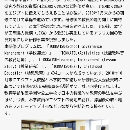
研究や教師の資質向上の取り組みなど評価が高い。その取り組み
をエジプトに伝えてもらえることは心強い。2019年1月末からの研
修に向けて準備を進めています。研修後の教員の能力向上に期待
しています」と本学が選ばれた理由を述べました。その後、本学
が国際協力機構（JICA）から受託し実施しているアフリカ圏の教
員対象にした研修事業を視察しました。
本研修プログラムは、「TOKKATSU+School Governance
Management（学校運営）」、「TOKKATSU+Activities（技能教科等
の教育活動）」、「TOKKATSU+Learning Improvement (Lesson
Study)（授業研究）」、「TOKKATSU+Early Childhood
Education（幼児教育）」の4コースから成っています。2018年10
月末にエジプト大使館と本学間で締結した研修員受入委託契約に
基づいて1組約20人の研修員を4週間ずつ、計34回受け入れます。
教育学部附属学園や公立学校で日本の特徴的な教育の手法を学ぶ
ほか、今後、本学教員がエジプトの現地を訪れ、帰国後の取り組
みをフォローアップするなどしながら包括的な支援を行いま
す。