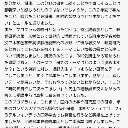
が分かり、将来、この分野の研究に就くことや仕事にすることは
意義深いと感じられたのではないでしょうか。この２年間で学ん
だこと、感じたことを将来、国際的な視点でぜひ生かしてくださ
い」とエールを送りました。
また、プログラム最終日となった今回は、特別講義演として、嗅
覚研究の第一人者として世界的に活躍されている東京大学名誉教
授で本学医学部高次脳機能部門の坂野 仁特命教授が「嗅覚研究
をとおしてヒトの心を覗く」をテーマに匂い情報の需要と伝達に
ついて講演しました。講演のあとには、FMHS受講生から寄せられ
た質問に答え、その一つで「研究のテーマはどのように決めます
か？」という質問に対し、坂野先生は「つまらない研究をテーマ
にしてしまうと、すぐに10年たってしまいます。見かけ上、易し
いテーマが易しいか、それもやってみないとわからない。十二分
に時間を費やして決めてほしい」と先生の経験談を交えながらの
答えに受講生らは真剣に耳を傾けていました。
このプログラムは、これまで、国内の大学や研究室での研修、米
国のカンザス大学での1週間の海外研修、米国サンディエゴ、フィ
ラデルフィア等での国際学会でも発表を行うなど実績を上げてき
ましたが、平成30年を最終年度として本事業は終了しました。こ