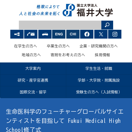
在学生の方へ
卒業生の方へ
企業・研究機関の方へ
地域の方へ
寄附をお考えの方へ
採用情報
大学案内
学生生活・就職
研究・産学官連携
学部・大学院・附属施設
国際交流・留学
受験生の方へ（入試情報）
生命医科学のフューチャーグローバルサイエ
ンティストを目指して Fukui Medical High
School修了式