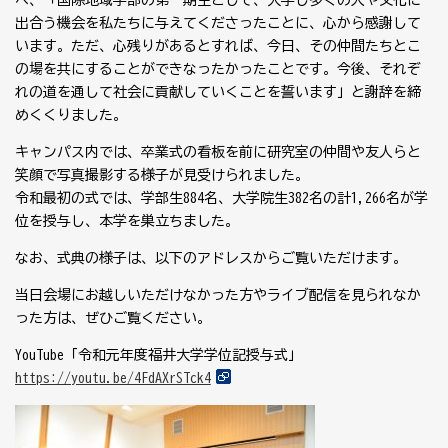
べ、「国際地域学部の第一期生として、入学し多くの人や文化に
出合う機会を私たちに与えてくださったことに、心から感謝して
います。ただ、心残りがあるとすれば、今日、その仲間たちとこ
の場を共にすることができなったかったことです。今後、それぞ
れの道を通して社会に貢献していくことを誓います」と謝辞を締
めくくりました。
キャンパス内では、卒業式の看板を前に研究室の仲間や友人らと
笑顔で写真撮影する様子が見受けられました。
令和最初の式では、学部生884名、大学院生382名の計1,266名が学
位を授与し、本学を巣立ちました。
なお、式典の様子は、以下のアドレスからご覧いただけます。
当日会場にお越しいただけなかった方やライブ配信を見られなか
った方は、ぜひご覧ください。
YouTube「令和元年度福井大学学位記授与式」
https://youtu.be/4FdAXrSTck4