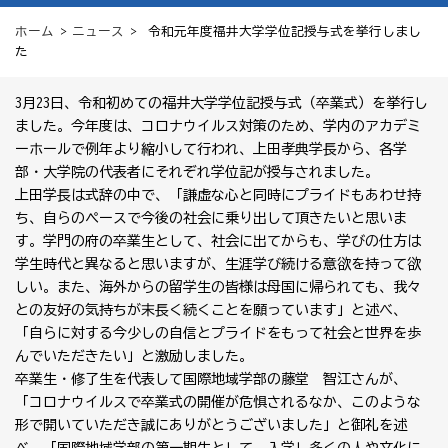
ホーム
>
ニュース
> 令和元年度福井大学学位記授与式を挙行しまし
た
3月23日、令和初めての福井大学学位記授与式（卒業式）を挙行し
ました。今年度は、コロナウイルス対策のため、学内のアカデミ
ーホールで例年より縮小して行われ、上田孝典学長から、各学
部・大学院の代表者にそれぞれ学位記が授与されました。
上田学長は式辞の中で、「謙虚な心と同時にプライドもあわせ持
ち、自らのペースで今後の社会に乗り出して頂きたいと思いま
す。学門の府の卒業生として、社会に出てからも、学びの仕方は
学生時代と異なると思いますが、生涯学び続ける意欲を持って欲
しい。また、海外からの留学生の皆様は母国に帰られても、我々
との友好の気持ちが末長く続くことを願っています」と述べ、
「自らに対する今少しの自信とプライドをもって社会と世界を歩
んでいただきたい」と激励しました。
卒業生・修了生を代表して国際地域学部の藤堂 智江さんが、
「コロナウイルスで卒業式の開催が危惧されるなか、このような
形で開いていただき誠にありがとうございました」と御礼を述