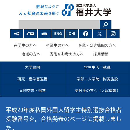
在学生の方へ
卒業生の方へ
企業・研究機関の方へ
地域の方へ
寄附をお考えの方へ
採用情報
大学案内
学生生活・就職
研究・産学官連携
学部・大学院・附属施設
国際交流・留学
受験生の方へ（入試情報）
平成20年度私費外国人留学生特別選抜合格者
受験番号を，合格発表のページに掲載しまし
た。