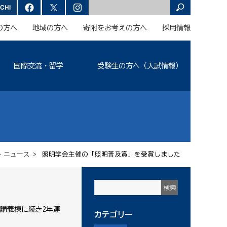
の方へ
地域の方へ
寄附をお考えの方へ
採用情報
国際交流・留学
受験生の方へ（入試情報）
>
ニュース
> 照明学会主催の「照明普及賞」を受賞しました
講義棟に続き2年連
カテゴリー