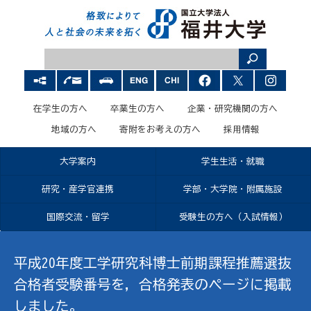
在学生の方へ
卒業生の方へ
企業・研究機関の方へ
地域の方へ
寄附をお考えの方へ
採用情報
大学案内
学生生活・就職
研究・産学官連携
学部・大学院・附属施設
国際交流・留学
受験生の方へ（入試情報）
平成20年度工学研究科博士前期課程推薦選抜
合格者受験番号を，合格発表のページに掲載
しました。