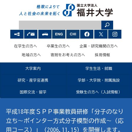
在学生の方へ
卒業生の方へ
企業・研究機関の方へ
地域の方へ
寄附をお考えの方へ
採用情報
大学案内
学生生活・就職
研究・産学官連携
学部・大学院・附属施設
国際交流・留学
受験生の方へ（入試情報）
平成18年度ＳＰＰ事業教員研修「分子のなり
立ち〜ポインター方式分子模型の作成〜（応
用コース）」（2006.11.15）を開催します。