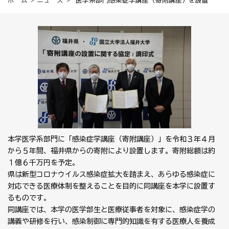
ホーム
>
ニュース
> 医学系部門感染症学講座（寄附講座）を設置
本学医学系部門に「感染症学講座（寄附講座）」を令和３年４月
から５年間、福井県からの寄附により設置します。寄附総額は約
１億６千万円を予定。
県は新型コロナウイルス感染症拡大を踏まえ、あらゆる感染症に
対応できる医療体制を整えることを目的に同講座を本学に設置す
るものです。
同講座では、本学の医学部生と医療従事者を対象に、感染症学の
講義や研修を行い、感染制御に専門的知識を有する医療人を養成