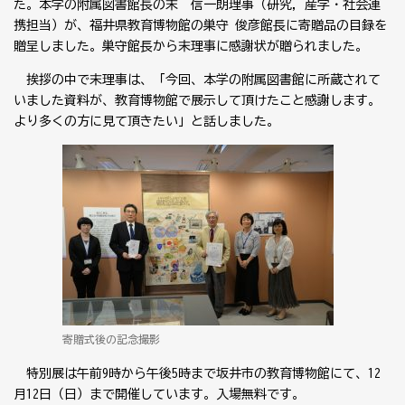
た。本学の附属図書館長の末 信一朗理事（研究，産学・社会連
携担当）が、福井県教育博物館の巣守 俊彦館長に寄贈品の目録を
贈呈しました。巣守館長から末理事に感謝状が贈られました。
挨拶の中で末理事は、「今回、本学の附属図書館に所蔵されて
いました資料が、教育博物館で展示して頂けたこと感謝します。
より多くの方に見て頂きたい」と話しました。
寄贈式後の記念撮影
特別展は午前
9
時から午後
5
時まで坂井市の教育博物館にて、
12
月
12
日（日）まで開催しています。入場無料です。