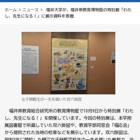
ホーム
>
ニュース
> 福井大学が、福井県教育博物館の特別展「わた
し、先生になる！」に展示資料を寄贈
女子師範生の一生を描いた双六掛図
福井県教育総合研究所の教育博物館で
10
月
9
日から特別展「わた
し、先生になる！」を開催しています。今回の特別展は、本学附
属図書館で所蔵していた双六掛図や、教育学部同窓会「福応会」
から提供された当時の校章などを展示しています。双六掛図は、
昭和
3
年に開校した鯖江女子師範学校生の一生を描いた巻物で、当