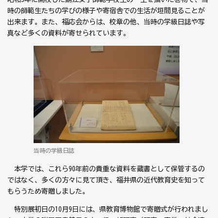
時の師範生たちの学びの様子や寄宿舎での生活が垣間見ることが
出来ます。また、福応会からは、校章の他、当時の学級日誌や写
真など多くの資料が寄せられています。
当時の学級日誌
本学では、これら
90
年前の貴重な資料を蔵書として保管するの
ではなく、多くの方々に見て頂き、福井県の近代教育史を知って
もらうため寄贈しました。
特別展初日の
10
月
9
日には、県教育博物館で寄贈式が行われまし