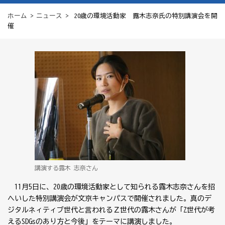
ホーム
>
ニュース
> 20歳の環境活動家 露木志奈氏の特別講演会を開
催
講演する露木 志奈さん
11月5日に、20歳の環境活動家として知られる露木志奈さんを招
へいした特別講演会が文京キャンパスで開催されました。真のデ
ジタルネィティブ世代と言われるＺ世代の露木さんが「Z世代が考
えるSDGsのあり方と今後」をテーマに講演しました。