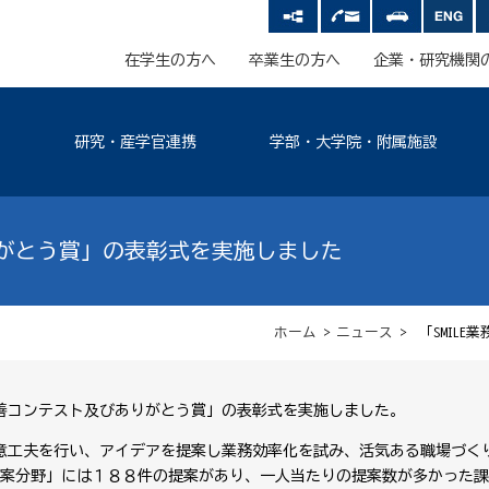
在学生の方へ
卒業生の方へ
企業・研究機関
研究・産学官連携
学部・大学院・附属施設
りがとう賞」の表彰式を実施しました
ホーム
>
ニュース
> 「SMIL
改善コンテスト及びありがとう賞」の表彰式を実施しました。
に創意工夫を行い、アイデアを提案し業務効率化を試み、活気ある職場づく
案分野」には１８８件の提案があり、一人当たりの提案数が多かった課・室