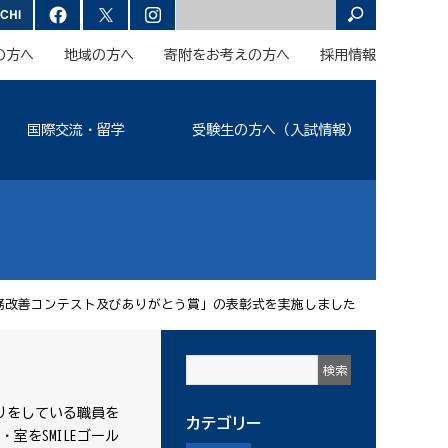
の方へ
地域の方へ
寄附をお考えの方へ
採用情報
国際交流・留学
受験生の方へ（入試情報）
E業務改善コンテスト及びありがとう賞」の表彰式を実施しました
りをしている職員を
カテゴリー
をSMILEゴール