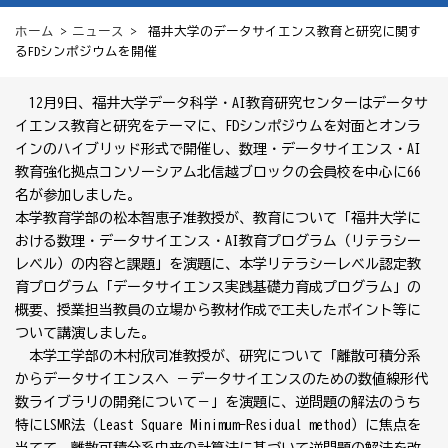
ホーム
>
ニュース
> 福井大学のデータサイエンス教育と研究に関す
るFDシンポジウムを開催
12月9日、福井大学データ科学・AI教育研究センターはデータサ
イエンス教育と研究をテーマに、FDシンポジウムを対面とオンラ
インのハイブリッド形式で開催し、数理・データサイエンス・AI
教育強化拠点コンソーシアム北信越ブロックの会員校を中心に66
名が参加しました。
本学教育学部の松本智恵子准教授が、教育について「福井大学に
おける数理・データサイエンス・AI教育プログラム（リテラシー
レベル）の内容と課題」を演題に、本学リテラシーレベル認定教
育プログラム「データサイエンス実践基礎力育成プログラム」の
概要、授業担当教員の立場から教材作成で工夫したポイント等に
ついて講演しました。
本学工学部の木村欣司准教授が、研究について「離散可積分系
からデータサイエンスへ －データサイエンスのための数値線形代
数ライブラリの開発について－」を演題に、逆問題の解法のうち
特にLSMR法（Least Square Minimum-Residual method）に焦点を