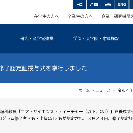
在学生の方へ
卒業生の方へ
企業・研究機関
研究・産学官連携
学部・大学院・附属施設
ム修了認定証授与式を挙行しました
ホーム
>
ニュース
> 令和４年
科教員「コア・サイエンス・ティーチャー（以下、CST）」を養成する
ログラム修了者３名・上級CST２名が認定され、３月２３日、修了認定