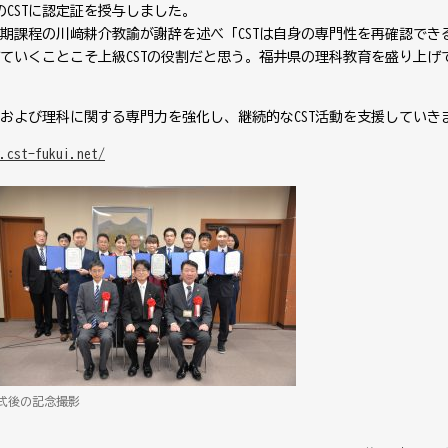
のCSTに認定証を授与しました。
期課程の川﨑耕介教諭が謝辞を述べ「CSTは自身の専門性を再確認でき
ていくことこそ上級CSTの役割だと思う。福井県の理科教育を盛り上げ
および理科に関する専門力を強化し、継続的なCST活動を支援していき
.cst-fukui.net/
式後の記念撮影