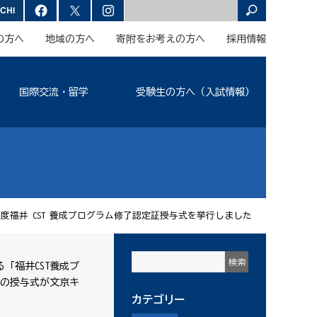
の方へ
地域の方へ
寄附をお考えの方へ
採用情報
国際交流・留学
受験生の方へ（入試情報）
度福井 CST 養成プログラム修了認定証授与式を挙行しました
「福井CST養成プ
証の授与式が文京キ
カテゴリー