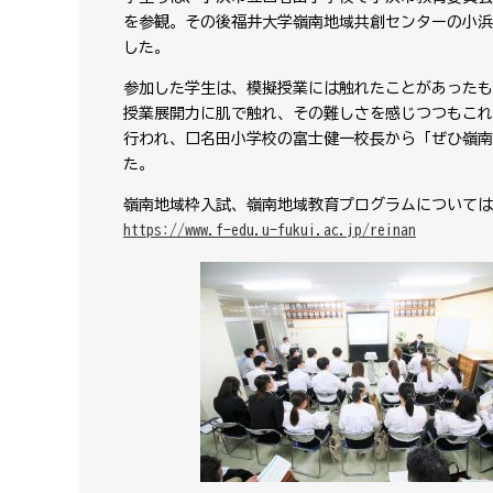
を参観。その後福井大学嶺南地域共創センターの小浜
した。
参加した学生は、模擬授業には触れたことがあったも
授業展開力に肌で触れ、その難しさを感じつつもこれ
行われ、口名田小学校の富士健一校長から「ぜひ嶺南
た。
嶺南地域枠入試、嶺南地域教育プログラムについては
https://www.f-edu.u-fukui.ac.jp/reinan