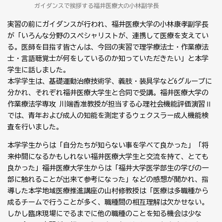
ガイダンスで挨拶する福井医療大の小林副学長
実習の前にガイダンスが行われ、福井医療大学の小林康孝副学長
が「いろんな分野のスペシャリストが、連携して医療を支えてい
る。医師を目指す皆さんは、今回の実習で理学療法士・作業療法
士・言語聴覚士が何をしているのか知っていただきたい」と本学
学生に話しました。
本学学生は、基礎運動治療技術学、義肢・装具学など6グループに
分かれ、それぞれ福井医療大学生と合同で受講。福井医療大学の
作業療法学専攻 川端香准教授が担当する心理社会機能評価演習Ⅱ
では、青年および成人の知能を測定するウェクスラー成人機能検
査を行いました。
本学学生からは「自分たちが知らない事を学べて良かった」「将
来仲間になるかもしれない福井医療大学生と交流を持て、とても
良かった」福井医療大学生からは「福井大学医学部生の学びの一
部に触れることが出来て参考になった」などの感想が聞かれ、指
導した本学地域医療推進講座の山村修教授は「医療は多職種から
成るチームで行うことが多く、職種間の相互理解は欠かせない。
しかし臨床現場にでるまでに他の職種のことを知る機会は少な