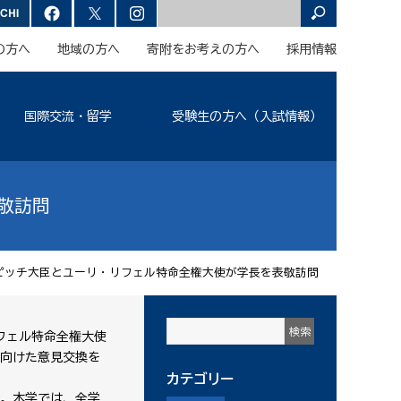
の方へ
地域の方へ
寄附をお考えの方へ
採用情報
国際交流・留学
受験生の方へ（入試情報）
敬訪問
ピッチ大臣とユーリ・リフェル特命全権大使が学長を表敬訪問
フェル特命全権大使
向けた意見交換を
カテゴリー
。本学では、全学