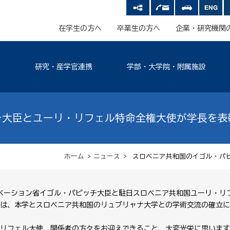
在学生の方へ
卒業生の方へ
企業・研究機関
研究・産学官連携
学部・大学院・附属施設
チ大臣とユーリ・リフェル特命全権大使が学長を表
ホーム
>
ニュース
> スロベニア共和国のイゴル・パ
ノベーション省イゴル・パピッチ大臣と駐日スロベニア共和国ユーリ・リ
は、本学とスロベニア共和国のリュブリャナ大学との学術交流の確立に
リフェル大使、関係者の方々をお迎えできること、大変光栄に思います