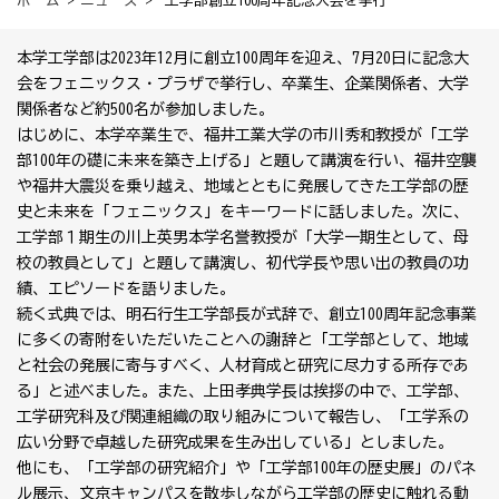
ホーム
>
ニュース
> 工学部創立100周年記念大会を挙行
本学工学部は2023年12月に創立100周年を迎え、7月20日に記念大
会をフェニックス・プラザで挙行し、卒業生、企業関係者、大学
関係者など約500名が参加しました。
はじめに、本学卒業生で、福井工業大学の市川秀和教授が「工学
部100年の礎に未来を築き上げる」と題して講演を行い、福井空襲
や福井大震災を乗り越え、地域とともに発展してきた工学部の歴
史と未来を「フェニックス」をキーワードに話しました。次に、
工学部１期生の川上英男本学名誉教授が「大学一期生として、母
校の教員として」と題して講演し、初代学長や思い出の教員の功
績、エピソードを語りました。
続く式典では、明石行生工学部長が式辞で、創立100周年記念事業
に多くの寄附をいただいたことへの謝辞と「工学部として、地域
と社会の発展に寄与すべく、人材育成と研究に尽力する所存であ
る」と述べました。また、上田孝典学長は挨拶の中で、工学部、
工学研究科及び関連組織の取り組みについて報告し、「工学系の
広い分野で卓越した研究成果を生み出している」としました。
他にも、「工学部の研究紹介」や「工学部100年の歴史展」のパネ
ル展示、文京キャンパスを散歩しながら工学部の歴史に触れる動