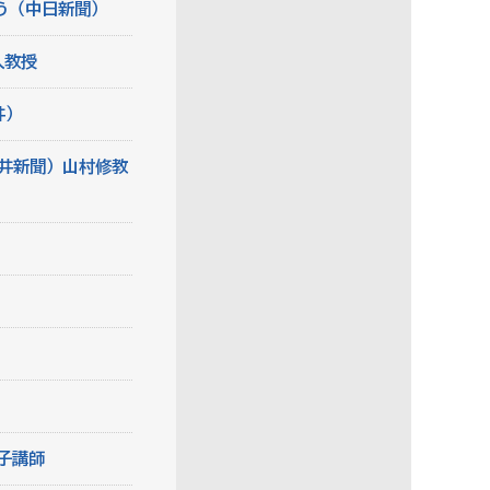
ろう（中日新聞）
人教授
井）
井新聞）山村修教
子講師