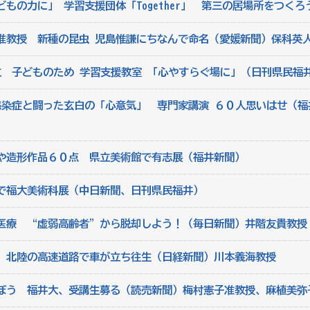
もの力に」 学習支援団体「Together」 第三の居場所をつく
准教授 新種の昆虫 児島惟謙にちなんで命名（愛媛新聞）保科英
立 子どものため 学習支援教室 「心やすらぐ場に」（日刊県民福
感染症と闘った玄白の「心意気」 専門家講演 ６０人思いはせ（福
や造形作品６０点 県立美術館で有志展（福井新聞）
で福大美術科展（中日新聞、日刊県民福井）
医療 “虚弱高齢者”から脱却しよう！（毎日新聞）井階友貴教授
 北陸の高速道路で車が立ち往生（日経新聞）川本義海教授
ぼう 福井大、受講生募る（読売新聞）梅村憲子准教授、麻植美弥