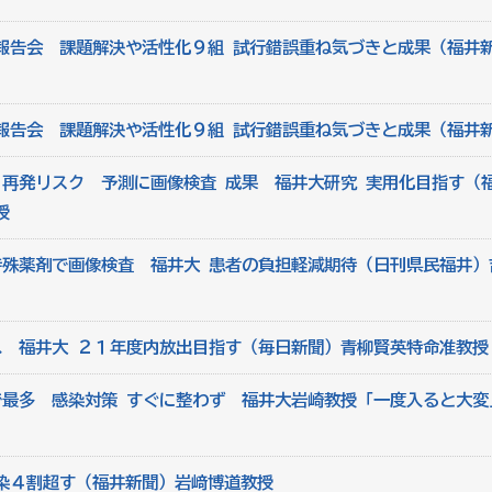
報告会 課題解決や活性化９組 試行錯誤重ね気づきと成果（福井
報告会 課題解決や活性化９組 試行錯誤重ね気づきと成果（福井
、再発リスク 予測に画像検査 成果 福井大研究 実用化目指す（
授
特殊薬剤で画像検査 福井大 患者の負担軽減期待（日刊県民福井）
へ 福井大 ２１年度内放出目指す（毎日新聞）青柳賢英特命准教授
で最多 感染対策 すぐに整わず 福井大岩崎教授「一度入ると大変
染４割超す（福井新聞）岩﨑博道教授