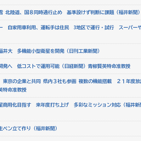
雪 北陸道、国８同時通行止め 基準設けず判断に課題（福井新聞
ー 自家用車利用、運転手は住民 3地区で運行・試行 スーパー
福井大 多機能小型衛星を開発（日刊工業新聞）
開発へ 低コストで運用可能（日経新聞）青柳賢英特命准教授
 東京の企業と共同 県内３社も参画 複数の機能搭載 ２１年度放
英特命准教授
星商用化目指す 来年度打ち上げ 多彩なミッション対応（福井新
生ペン立て作り（福井新聞）