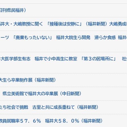
日刊県民福井）
福井大・大嶋教授に聞く 「接種後は安静に」（福井新聞）大嶋勇成
イーツ 「廃棄もったいない」 福井大院生ら開発 滑らか食感 福
井大医学部生有志 福井で小中高生に教室 「第３の居場所に」 社
大生ら卒業制作展（福井新聞）
 県立美術館で福井大の卒業展（中日新聞）
たち社会で挑戦 古里と共に成長重ねて（福井新聞）
教員就職率５７．６％ 福井大５８．０％（福井新聞）