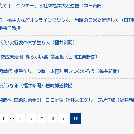
克て！ ゲンキー、３社や福井大と連携（中日新聞）
る 福井大などオンラインでシンポ 当時の日米交流詳しく（日刊
平特任教授
つどい実行委の大学生６人（福井新聞）
研究成果活用 鼻うがい薬 商品化（日刊工業新聞）
図書館 棚手作り、設置 本再利用しつながろう（福井新聞）
後どうなる（福井新聞）岩﨑博道教授
開催へ 感染対策手引 コロナ禍 福井大生グループが作成（福井新
1
…
5
6
7
8
9
10