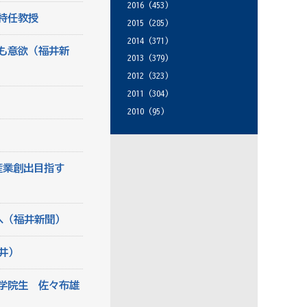
2016
(453)
特任教授
2015
(285)
2014
(371)
も意欲（福井新
2013
(379)
2012
(323)
2011
(304)
）
2010
(95)
産業創出目指す
へ（福井新聞）
井）
学院生 佐々布雄