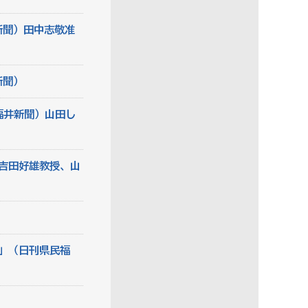
新聞）田中志敬准
新聞）
福井新聞）山田し
吉田好雄教授、山
」（日刊県民福