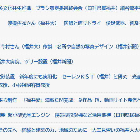
多文化共生推進 プラン策定委最終会合（日刊県民福井）細谷龍平
」 渡邉佑衣さん（福井大） 医師と両立トライ 俊足武器、普及
 今村さん（福井大）作製 名所や自然の写真デザイン（福井新聞
福井大病院、ツリー設置（福井新聞）
投影装置 新年度にも実用化 セーレンＫＳＴ（福井）と研究 光
教授、小杉裕昭客員教授
生ら制作 「福井愛」満載ＣＭ完成 ９作品 TV、動画サイト発信
開発 超小型光学エンジン 携帯型投影機など活用期待（日刊県民福
その先へ 経験と建築の力、地域のために 大工見習いの福井大大