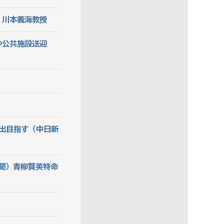
）川本義海教授
や公共施設送迎
出目指す（中日新
聞）青柳賢英特命