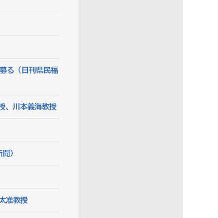
ー募る（日刊県民福
授、川本義海教授
新聞）
太准教授