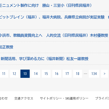
モニュメント製作に向け 勝山・三室小（日刊県民福井）
ビットブレイン（福井）、福井大病院、兵庫県立病院が実証実験 
小浜市、教職員資質向上へ 人的交流（日刊県民福井）木村優教授
和正教授
彰 新聞活用、学び深める力に（福井新聞）松友一雄教授
11
12
13
14
15
16
17
18
…
134
>
合わせ
交通アクセス
サイトポリシー・SNS運用ポリシー
プライバ