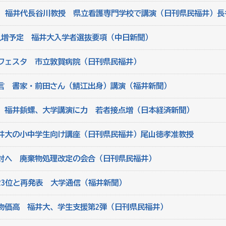
る 福井代長谷川教授 県立看護専門学校で講演（日刊県民福井）長
人増予定 福井大入学者選抜要項（中日新聞）
フェスタ 市立敦賀病院（日刊県民福井）
言 書家・前田さん（鯖江出身）講演（福井新聞）
 福井鋲螺、大学講演に力 若者接点増（日本経済新聞）
井大の小中学生向け講座（日刊県民福井）尾山徳孝准教授
討へ 廃棄物処理改定の会合（日刊県民福井）
23位と再発表 大学通信（福井新聞）
物価高 福井大、学生支援第2弾（日刊県民福井）