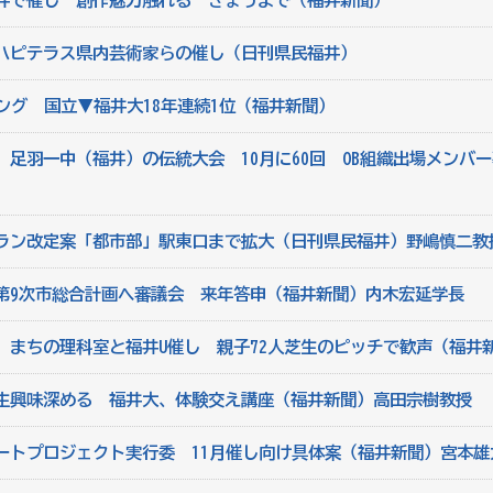
井で催し 創作魅力触れる きょうまで（福井新聞）
ハピテラス県内芸術家らの催し（日刊県民福井）
ング 国立▼福井大18年連続1位（福井新聞）
足羽一中（福井）の伝統大会 10月に60回 OB組織出場メンバ
ラン改定案「都市部」駅東口まで拡大（日刊県民福井）野嶋慎二教
第9次市総合計画へ審議会 来年答申（福井新聞）内木宏延学長
、まちの理科室と福井U催し 親子72人芝生のピッチで歓声（福井
生興味深める 福井大、体験交え講座（福井新聞）高田宗樹教授
ートプロジェクト実行委 11月催し向け具体案（福井新聞）宮本雄