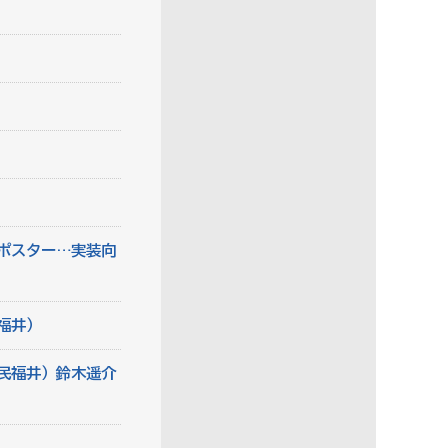
ポスター…実装向
福井）
民福井）鈴木遥介