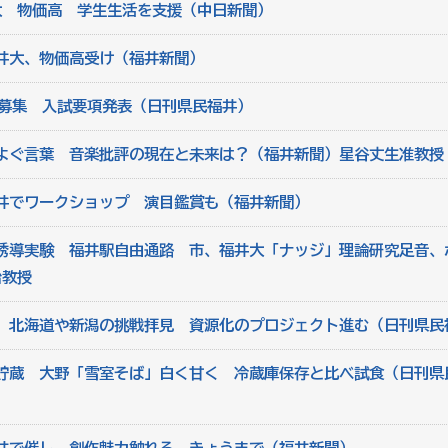
大 物価高 学生生活を支援（中日新聞）
井大、物価高受け（福井新聞）
5人募集 入試要項発表（日刊県民福井）
よぐ言葉 音楽批評の現在と未来は？（福井新聞）星谷丈生准教授
井でワークショップ 演目鑑賞も（福井新聞）
誘導実験 福井駅自由通路 市、福井大「ナッジ」理論研究足音、
治教授
 北海道や新潟の挑戦拝見 資源化のプロジェクト進む（日刊県民
貯蔵 大野「雪室そば」白く甘く 冷蔵庫保存と比べ試食（日刊県