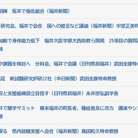
訓練 坂井で嶺北組合（福井新聞）
 研究会、福井で会合 国への提言など議論（福井新聞）宇埜正美
加齢で身体能力低下 福井大医学部大西助教ら開発 25項目の質問
師
や課題を検討へ 分科会、福井で会議（日刊県民福井）武田全康特
発足 新試験研究炉研22社（中日新聞）武田全康特命教授
官と支援組織設立目指す（日刊県民福井）永井崇弘副学長
井で蘭学サミット 幕末福井の町医者、種痘普及に尽力 講演やシン
授
探る 県内就職支援へ会合（福井新聞）島田和久特命教授