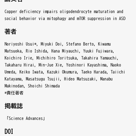
Copper deficiency impairs oligodendrocyte maturation and
social behavior via mitophagy and mTOR suppression in ASD
著者
Noriyoshi Usui*, Miyuki Doi, Stefano Berto, Kiwamu
Matsuoka, Rio Ishida, Hana Miyauchi, Yuuki Fujiwara,
Koichiro Irie, Michihiro Toritsuka, Takahira Yamauchi,
Takaharu Hirai, Min-Jue Xie, Yoshinori Kayashima, Naoko
Umeda, Keiko Iwata, Kazuki Okumura, Taeko Harada, Taiichi
Katayama, Masatsugu Tsujii, Hideo Matsuzaki, Manabu
Makinodan, Shoichi Shimada
*責任著者
掲載誌
「Science Advances」
DOI