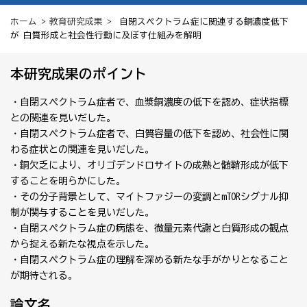
ホーム
>
教育研究成果
> 自閉スペクトラム症に関連する銅濃度低下
が 白質形成と社会性行動に及ぼす仕組みを解明
本研究成果のポイント
・自閉スペクトラム症者で、血漿銅濃度の低下を認め、症状指標
との関連を見いだした。
・自閉スペクトラム症者で、白質容量の低下を認め、社会性に関
わる症状との関連を見いだした。
・銅欠乏により、オリゴデンドロサイトの成熟と髄鞘形成が低下
することを明らかにした。
・その分子背景として、マイトファジーの変調とmTORシグナル抑
制が関与することを見いだした。
・自閉スペクトラム症の病態を、微量元素代謝と白質形成の観点
から捉える新たな視点を示した。
・自閉スペクトラム症の理解を深める新たな手がかりとなること
が期待される。
論文名