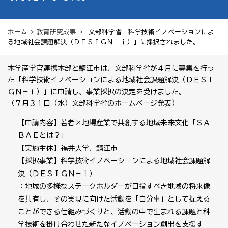
ホーム
>
教育研究成果
> 文部科学省「科学技術イノベーションによ
る地域社会課題解決（ＤＥＳＩＧＮ－ｉ）」に採択されました。
本学産学官連携本部と鯖江市は、文部科学省が４月に募集を行っ
た「科学技術イノベーションによる地域社会課題解決（ＤＥＳＩ
ＧＮ－ｉ）」に申請し、事業採択の決定を受けました。
（７月３１日（水）文部科学省のホームページ発表）
【申請内容】若者×地場産業で共創する地域未来文化「ＳＡ
ＢＡＥとは？」
【実施主体】福井大学、鯖江市
【採択事業】科学技術イノベーションによる地域社会課題解
決（ＤＥＳＩＧＮ－ｉ）
：地域の多様なステークホルダーが目指すべき地域の将来像
を共有し、その実現に向けた活動を「自分事」として捉える
ことができる仕組みづくりと、活動の中で生まれる課題と科
学技術を掛け合わせた新たなイノベーション創出を支援す