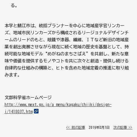
る。
本学と鯖江市は、統括プランナーを中心に地域産学官リンカー
ズ、地域市民リンカーズから構成されるリージョナルデザインチ
ームのリードのもと、眼鏡や漆器、繊維、ＩＴなど新旧の地域産
業を創出発展させながら現在に続く地域の歴史を基盤として、持
続可能な地域モデル“めがねのまちさばえ”を共創し、新たな意
味や価値を提供するモノやコトを共に次々と創造・提供し続ける
自律的な仕組みの構築と、ヒトを含めた地域定着の推進に取り組
みます。
文部科学省ホームページ
http://www.mext.go.jp/a_menu/kagaku/chiiki/design-
i/1418037.htm
<< 前の記事
│ 2019年8月1日 │
次の記事 >>