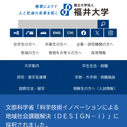
在学生の方へ
卒業生の方へ
企業・研究機関の方へ
地域の方へ
寄附をお考えの方へ
採用情報
大学案内
学生生活・就職
研究・産学官連携
学部・大学院・附属施設
国際交流・留学
受験生の方へ（入試情報）
文部科学省「科学技術イノベーションによる
地域社会課題解決（ＤＥＳＩＧＮ－ｉ）」に
採択されました。