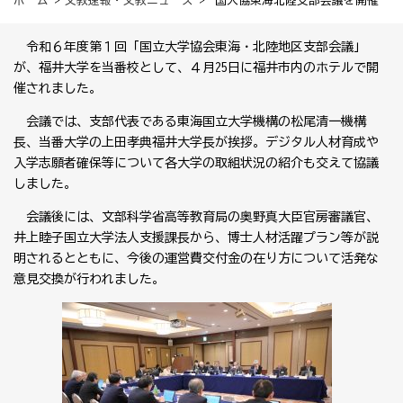
ホーム
>
文教速報・文教ニュース
> 国大協東海北陸支部会議を開催
令和６年度第１回「国立大学協会東海・北陸地区支部会議」
が、福井大学を当番校として、４月25日に福井市内のホテルで開
催されました。
会議では、支部代表である東海国立大学機構の松尾清一機構
長、当番大学の上田孝典福井大学長が挨拶。デジタル人材育成や
入学志願者確保等について各大学の取組状況の紹介も交えて協議
しました。
会議後には、文部科学省高等教育局の奥野真大臣官房審議官、
井上睦子国立大学法人支援課長から、博士人材活躍プラン等が説
明されるとともに、今後の運営費交付金の在り方について活発な
意見交換が行われました。