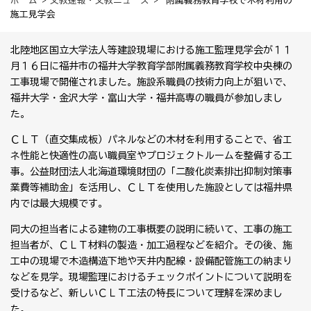
ホーム
>
文教速報・文教ニュース
> 附属義務教育学校で木材利用の
施工見学会
北陸地区国立大学法人等建設現場における施工監理見学会が１１
月１６日に福井市の福井大学教育学部附属義務教育学校中央棟の
工事現場で開催されました。施設系職員の技術力向上が狙いで、
福井大学・金沢大学・富山大学・福井高専の職員が参加しまし
た。
ＣＬＴ（直交集成板）パネルなどの木材を利用することで、省エ
ネ性能と快適性の高い職員室やプロジェクトルームを整備する工
事。公益財団法人北海道環境財団の「二酸化炭素排出抑制対策事
業費等補助金」を活用し、ＣＬＴを使用した施設としては福井県
内では最大規模です。
同大の担当者による建物の工事概要の説明に続いて、工事の施工
担当者が、ＣＬＴ材料の製造・加工過程などを紹介。その後、施
工中の現場で木造構造下地や天井内配線・設備配管施工の納まり
などを見学。現場監理におけるチェックポイントについて説明を
受けるなど、新しいＣＬＴ工法の特長について理解を深めまし
た。