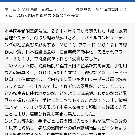
ホーム
>
文教速報・文教ニュース
> 手術器具の「総合滅菌管理シス
テム」の取り組みが総務大臣賞などを受賞
本学医学部附属病院は、２０１４年９月から導入した「総合滅菌
管理システム」の取り組みが評価され、モバイルコンピューティ
ングの社会貢献を顕彰する「ＭＣＰＣ アワード ２０１９」で総
務大臣賞、日本看護協会の「看護業務の効率化 先進事例アワー
ド ２０１９」で特別賞をそれぞれ受賞しました。
このシステムは、附属病院と福井県内の企業が共同開発。手術用
などの器具３０，０００点の１点ずつに、微少な２次元コードを
刻印して個体識別し、院内各所に置いた専用リーダー装置で読み
取って管理する仕組みです。それぞれの器具が、いつ、どこで、
どんな患者に使われたのか、どのように滅菌処理したのかなど履
歴を把握しながら、手術ごとにセットすることができます。情報
はスマートフォン型のモバイル端末を使って移動中も確認できる
ことにより、高度な作業効率化も果たしました。
システム導入後、手術ごとに行う器具のセット時間は平均３分の
１以下に短縮し、病院の滅菌部門の超過勤務時間もピーク時より