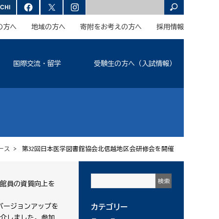
の方へ
地域の方へ
寄附をお考えの方へ
採用情報
国際交流・留学
受験生の方へ（入試情報）
ース
> 第32回日本医学図書館協会北信越地区会研修会を開催
書館員の資質向上を
バージョンアップを
カテゴリー
紹介しました。参加