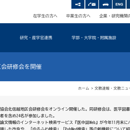
在学生の方へ
卒業生の方へ
企業・研究機関
研究・産学官連携
学部・大学院・附属施設
区会研修会を開催
ホーム
>
文教速報・文教ニュ
書館協会北信越地区会研修会をオンライン開催した。同研修会は、医学図
者を含め24名が参加しました。
論文情報のインターネット検索サービス『医中誌Web』が今年11月末に
した改良や、「ゆるふわ検索」「PubMed検索」等の新機能について