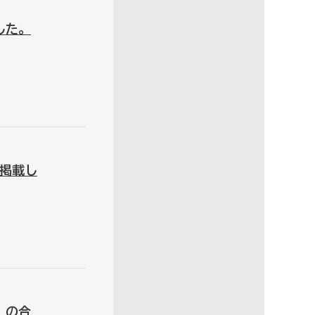
した。
掲載し
」の合