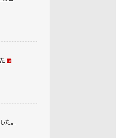
た
した。