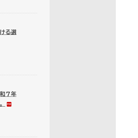
ける選
令和７年
。