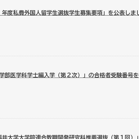
和7）年度私費外国人留学生選抜学生募集要項」を公表しま
学部医学科学士編入学（第２次）」の合格者受験番号を
福井大学大学院連合教職開発研究科推薦選抜（第１回）