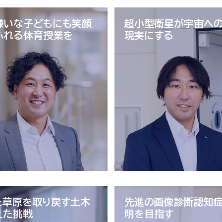
嫌いな子どもにも
笑顔
超小型衛星が
宇宙へ
ふれる体育授業を
現実にする
た草原を取り戻す
土木
先進の画像診断
認知
えた挑戦
明を目指す