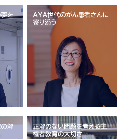
の夢を
AYA世代の
がん患者さんに
寄り添う
症の解
正解のない問題を考える
主
権者教育の大切さ