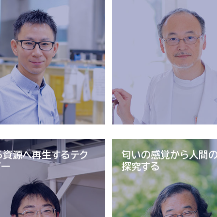
ら資源へ
再生するテク
匂いの感覚から
人間
ジー
探究する