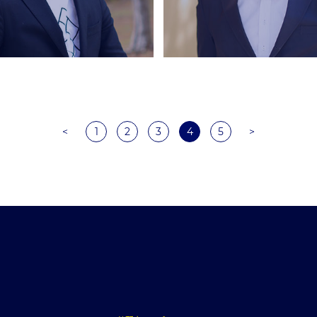
<
1
2
3
4
5
>