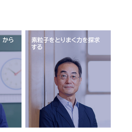
 から
素粒子をとりまく
力を探求
する
学生生活
産学官連携
卒業生
国際交流