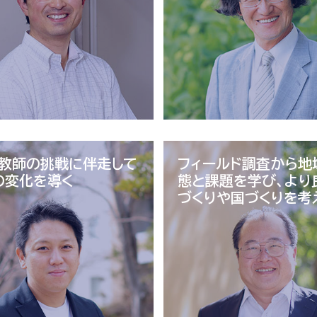
・教師の挑戦に
伴走して
フィールド調査から地
の変化を導く
態と課題を学び、より
づくりや国づくりを考