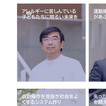
アレルギーに苦しんでいる
運動
子どもたちに明るい未来を
があ
会計操作を見抜き
社会をよ
失っ
くするシステム作り
を超