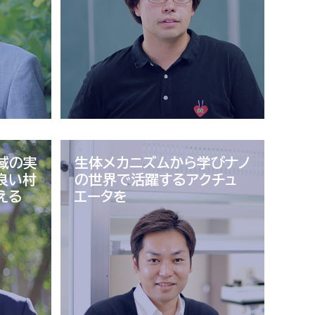
域の実
生体メカニズムから学び
ナノ
良い村
の世界で活躍する
アクチュ
える
エータを