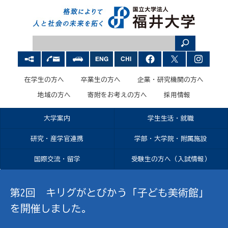
在学生の方へ
卒業生の方へ
企業・研究機関の方へ
地域の方へ
寄附をお考えの方へ
採用情報
大学案内
学生生活・就職
研究・産学官連携
学部・大学院・附属施設
国際交流・留学
受験生の方へ（入試情報）
第2回 キリグがとびかう「子ども美術館」
を開催しました。