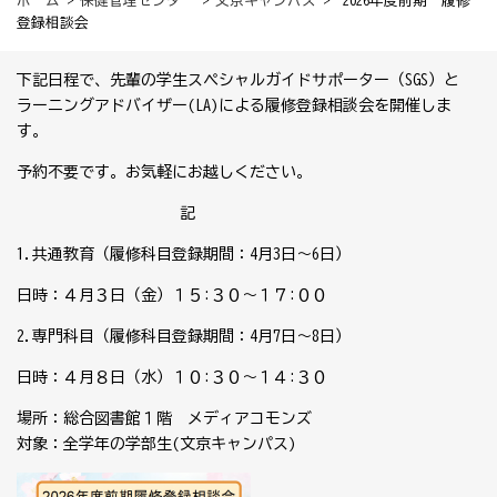
ホーム
>
保健管理センター
>
文京キャンパス
> 2026年度前期 履修
登録相談会
下記日程で、先輩の学生スペシャルガイドサポーター（
SGS
）と
ラーニングアドバイザー(LA)による履修登録相談会を開催しま
す。
予約不要です。お気軽にお越しください。
記
1.共通教育（履修科目登録期間：4月3日～6日）
日時：４月３日（金）１５
:３
０～１７
:０
０
2.専門科目（履修科目登録期間：4月7日～8日）
日時：４月８日（水）１０
:３
０～１４
:３
０
場所：総合図書館１階 メディアコモンズ
対象：全学年の学部生(文京キャンパス)