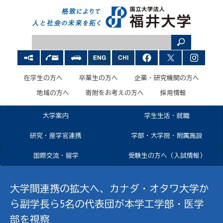
在学生の方へ
卒業生の方へ
企業・研究機関の方へ
地域の方へ
寄附をお考えの方へ
採用情報
大学案内
学生生活・就職
研究・産学官連携
学部・大学院・附属施設
国際交流・留学
受験生の方へ（入試情報）
大学間連携の拡大へ、カナダ・オタワ大学か
ら副学長ら5名の代表団が本学工学部・医学
部を視察