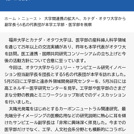
ホーム
>
ニュース
> 大学間連携の拡大へ、カナダ・オタワ大学から
副学長ら5名の代表団が本学工学部・医学部を視察
福井大学とカナダ・オタワ大学は、医学部の産科婦人科学領域
を通じて25年以上の交流実績があり、昨年も本学代表がオタワ大
を訪問。医工連携・国際共同研究コンソーシアムの立ち上げと今
後の活動方針について合意に至っています。
今回は、オタワ大学からジュリー・サンピエール研究イノベー
ション担当副学長を団長とする5名の代表団が本学を訪れました。
5月25日に工学部と遠赤外領域開発研究センターを、5月26日には
高エネルギー医学研究センターを見学。工学部や医学部のさまざ
まな分野の教員とミニワークショップ形式でのディスカッション
を行いました。
太陽光発電をはじめとするカーボンニュートラル関連研究、最
先端分子イメージングの医療応用などの研究説明に熱心に耳を傾
けたサンピエール副学長は「非常に興味深く拝見した。今までの
医学部だけでなく、工学、人文社会系分野とも横断的にコラボレ