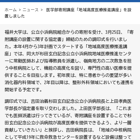
ホーム
>
ニュース
> 医学部寄附講座「地域高度医療推進講座」を設
置しました
福井大学は、公立小浜病院組合からの寄附を受け、3月25日、「寄
附講座の設置に関する協定書」締結のための調印式を行いまし
た。本年4月から3年計画でスタートする「地域高度医療推進講
座」では、同大が杉田玄白記念公立小浜病院地域医療推進センタ
ーに常勤医師および指導教員を派遣し、嶺南地方の二次救急を担
う中核病院として、機能の高度化を図り、専門性の高い医療を提
供することを目指します。初年度は、特に患者からの要望が多い
消化器内科領域で、2年目以降は、整形外科領域においても連携を
開始する予定です。
調印式では、吉田治義杉田玄白記念公立小浜病院長と上田孝典医
学部長が協定書を取り交わしました。上田医学部長は、「これま
でも医師派遣は行ってきているが、寄附講座を設置することで杉
田玄白記念公立小浜病院が高度医療を提供できるよう、より一層
貢献していきたい」と挨拶し、吉田病院長は、「地域の中核病院
として平成19年に救命救急センターを設置するなど設備は整って