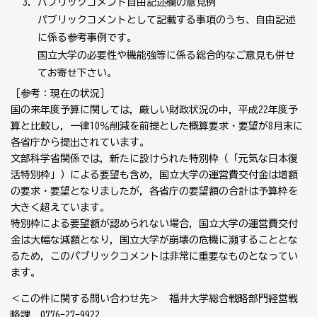
パブリックコメント自由記述欄の意見例
パブリックコメントとして記載する事項のうち、自由記述
に係る参考事例です。
国立大学の必要性や機能強等に係る総合的なご意見も併せ
てお寄せ下さい。
［参考：現在の状況］
国の来年度予算に関しては，厳しい財政状況の中，平成22年度予
算と比較し，一律10％削減を前提とした概算要求・要望が8月末に
各省庁から提出されています。
文部科学省関係では，新たに設けられた特別枠（「元気な日本復
活特別枠」）による要望も含め，国立大学の運営費交付金は増額
の要求・要望となりましたが，各省庁の要望額の合計は予算枠を
大きく超えています。
特別枠による要望額が認められない場合，国立大学の運営費交付
金は大幅な減額となり，国立大学が崩壊の危機に瀕することとな
るため，このパブリックコメントは非常に重要なものとなってい
ます。
＜この件に関する問い合わせ先＞ 福井大学総合戦略部門経営戦
略課 0776-27-9922