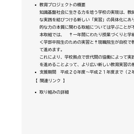
教育プロジェクトの概要
知識基盤社会に生きる力を培う学校の実現は、教
な実践を結びつける新しい「実習」の具体化にあ
的な力の本質に関わる取組については学ぶことが
本取組では、 †一年間にわたり授業づくりと学
く学部卒院生のための実習と†現職院生が自校で
て進めます。
これにより、学校拠点で世代間の協働によって実
を進めることよって、より広い新しい教育実習の
支援期間 平成２０年度〜平成２１年度まで（２
【 関連リンク 】
取り組みの詳細