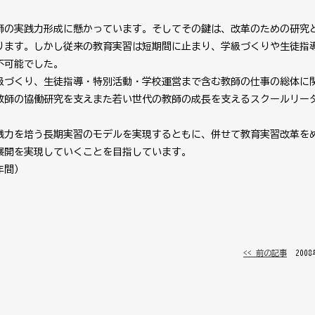
師の実践力形成に懸かっています。そしてその鍵は、改革のための研究
ります。しかし従来の教育実習は短期間に止まり、学級づくりや生徒指
不可能でした。
級づくり、生徒指導・特別活動・学校運営まで含む教師の仕事の総体に
教師の協働研究を支えまた若い世代の教師の成長を支えるスクールリー
践力を培う長期実習のモデルを実現するともに、併せて教育実習改革を
展開を実現していくことを目指しています。
年間）
<< 前の記事
│ 200