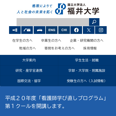
在学生の方へ
卒業生の方へ
企業・研究機関の方へ
地域の方へ
寄附をお考えの方へ
採用情報
大学案内
学生生活・就職
研究・産学官連携
学部・大学院・附属施設
国際交流・留学
受験生の方へ（入試情報）
平成２０年度「看護師学び直しプログラム」
第１クールを開講します。