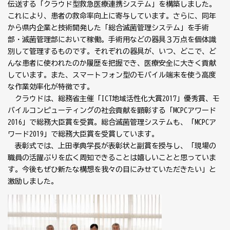
伝送する「クラウド型救急医療連携システム」を構築しました。
これにより、患者の救命率向上に寄与しています。さらに、同年
から県内企業と技術開発した「総合滅菌管理システム」を手術
部・滅菌管理部において稼働。手術用などの器具３万点を個体識
別して管理するものです。それぞれの器具が、いつ、どこで、ど
んな患者に使われたのか履歴を把握でき、医療安全に大きく貢献
しています。また、スマートフォン型のモバイル端末を使う高度
な作業効率化が特徴です。
クラウドは、総務省主催「ICT地域活性化大賞2017」優秀賞、モ
バイルコンピューティングの社会貢献を顕彰する「MCPCアワード
2016」で総務大臣賞を受賞。総合滅菌管理システムも、「MCPCア
ワード2019」で総務大臣賞を受賞しています。
表彰式では、上田孝典学長が表彰状と副賞を授与し、「現場の
職員の活躍ぶりを広く周知できることは嬉しいことと思っていま
す。今後もぜひ新たな構想を我々の目にみせていただきたい」と
激励しました。