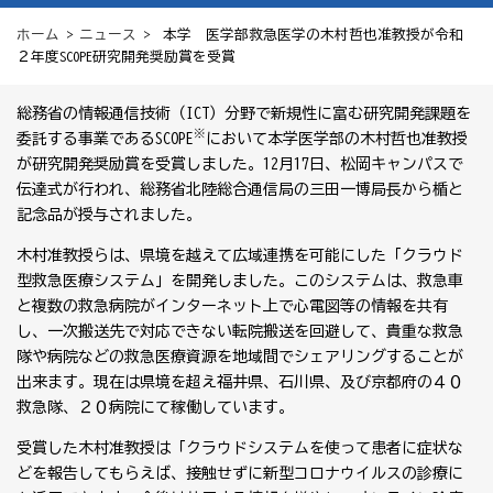
ホーム
>
ニュース
> 本学 医学部救急医学の木村哲也准教授が令和
２年度SCOPE研究開発奨励賞を受賞
総務省の情報通信技術（ICT）分野で新規性に富む研究開発課題を
※
委託する事業であるSCOPE
において本学医学部の木村哲也准教授
が研究開発奨励賞を受賞しました。12月17日、松岡キャンパスで
伝達式が行われ、総務省北陸総合通信局の三田一博局長から楯と
記念品が授与されました。
木村准教授らは、県境を越えて広域連携を可能にした「クラウド
型救急医療システム」を開発しました。このシステムは、救急車
と複数の救急病院がインターネット上で心電図等の情報を共有
し、一次搬送先で対応できない転院搬送を回避して、貴重な救急
隊や病院などの救急医療資源を地域間でシェアリングすることが
出来ます。現在は県境を超え福井県、石川県、及び京都府の４０
救急隊、２０病院にて稼働しています。
受賞した木村准教授は「クラウドシステムを使って患者に症状な
どを報告してもらえば、接触せずに新型コロナウイルスの診療に