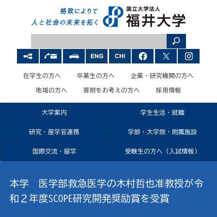
在学生の方へ
卒業生の方へ
企業・研究機関の方へ
地域の方へ
寄附をお考えの方へ
採用情報
大学案内
学生生活・就職
研究・産学官連携
学部・大学院・附属施設
国際交流・留学
受験生の方へ（入試情報）
本学 医学部救急医学の木村哲也准教授が令
和２年度SCOPE研究開発奨励賞を受賞