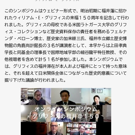
このシンポジウムはウェビナー形式で、明治初期に福井藩に招か
れたウィリアム・E・グリフィスの来福１５０周年を記念して行わ
れました。グリフィスの母校である米国ラトガース大学のグリフ
ィス・コレクションなど歴史資料保存の責任者を務めるフェルナ
ンダ・ペローン博士、歴史家の加来耕三氏、福井市立郷土歴史博
物館の角鹿尚計館長の３名が講演者として、本学からは上田孝典
学長と同基金の理事長で国際地域学部の細谷龍平特任教授、その
他視聴者を含めて計５１名が参加しました。本シンポジウムで
は、グリフィスの福井滞在が本人および福井にとって持った意味
と、それを超えて日米関係全体につながった歴史的意義について
掘り下げた議論が行われました。