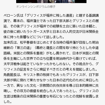
オンラインシンポジウムの様子
ペローン氏は「グリフィスが福井に残した遺産」と題する基調講
演で、幕末の、福井藩士であった日下部太郎とグリフィスとの邂
逅、その後グリフィスが福井での経験を土台に築いた日本観と、
彼の後に続いたラトガース大学と日本との人的交流が日米関係全
体に持った影響などについて話しました。
加来氏は、松平春嶽をはじめとする当時の福井藩が目指した明治
維新の「第三の道」（幕府と薩長との間を取り持とうとした中道
路線。米国との関係を重視）がもし貫かれて、日本が米国との関
係を主軸にした世界での立ち位置を明治時代から築けていれば、
太平洋戦争は起きていなかったかもしれない。その視点から、グ
リフィスの証言をさらに検証すべきだとの考えを提起しました。
角鹿館長は、キリスト教の牧師でもあったグリフィスが、日下部
太郎が病に倒れて果たせなかった日本の近代化のために来日した
一方で、異なった文化・宗教間の共存共栄を尊ぶ日本的精神に共
鳴し、その双方の価値を統合した人であったとし、グリフィスの
生涯は戦後の日米関係の重要な布石になったとの見解を披露しま
した。