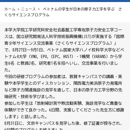
ホーム
>
ニュース
> ベトナムの学生が日本の原子力工学を学ぶ さ
くらサイエンスプログラム
本学大学院工学研究科安全社会基盤工学専攻原子力安全工学コー
スは、国立研究開発法人科学技術振興機構(JST)が実施する「国際
青少年サイエンス交流事業（さくらサイエンスプログラム）」
で、8月27日～9月1日、ベトナム国家大学ハノイ校科学大学などベ
トナム4大学（VNU, EPU, CEPC, HUST）・1機関（VARANS）から学
生6名 と教員2名、研究者1名を招へいし、交流事業を行いまし
た。
今回の研修プログラムの参加者は、敦賀キャンパスでの講義・実
験や本学学生とのディスカッション、関西電力美浜原子力発電所
など原子力関連施設の見学を通して、日本の原子力工学分野の先
端研究・技術を学びました。
参加した学生は「放射線計測や熱流動実験、施設見学など貴重な
体験ができて良かった。6日間、支援してくださった先生方に感謝
します」と話しました。
8月31日に、文京キャンパスを見学した後、修了証書が授与され、