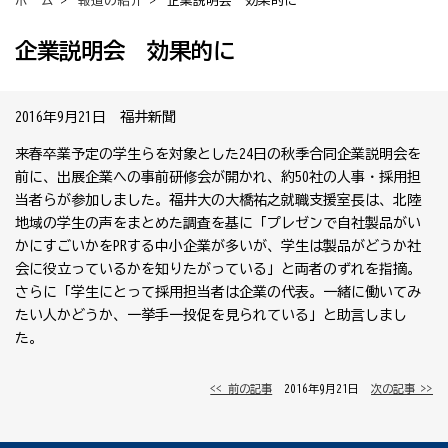
ホーム
>
報道の紹介
> 企業説明会 効果的に
企業説明会 効果的に
2016年9月21日 福井新聞
来春卒業予定の学生らを対象とした24日の秋季合同企業説明会を
前に、出展企業への事前研修会が開かれ、約50社の人事・採用担
当者らが参加しました。福井大の大橋祐之就職支援室長は、北陸
地域の学生の声をまとめた調査を基に「プレゼンで自社製品がい
かにすごいかをPRする中小企業が多いが、学生は製品がどうか社
会に役立っているかを知りたがっている」と両者のずれを指摘。
さらに「学生にとって採用担当者は企業の代表。一緒に働いてみ
たい人かどうか、一挙手一投促を見られている」と助言しまし
た。
<< 前の記事
│ 2016年9月21日 │
次の記事 >>