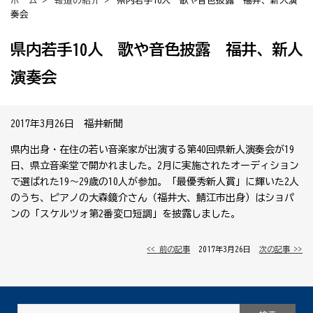
ホーム
>
報道の紹介
> 県内若手10人 歌や音色披露 福井、新人演
奏会
県内若手10人 歌や音色披露 福井、新人
演奏会
2017年3月26日 福井新聞
県内出身・在住の若い音楽家が出演する第40回県新人演奏会が19
日、県立音楽堂で開かれました。2月に実施されたオーディション
で選ばれた19～29歳の10人が参加。「最優秀新人賞」に輝いた2人
のうち、ピアノの大森鏡介さん（福井大、鯖江市出身）はショパ
ンの「スケルツォ第2番変ロ短調」を披露しました。
<< 前の記事
│ 2017年3月26日 │
次の記事 >>