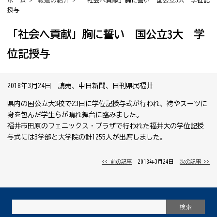
ホーム
>
報道の紹介
> 「社会へ貢献」胸に誓い 国公立3大 学位記
授与
「社会へ貢献」胸に誓い 国公立3大 学
位記授与
2018年3月24日 読売、中日新聞、日刊県民福井
県内の国公立大3校で23日に学位記授与式が行われ、袴やスーツに
身を包んだ学生らが晴れ舞台に臨みました。
福井市田原のフェニックス・プラザで行われた福井大の学位記授
与式には3学部と大学院の計1255人が出席しました。
<< 前の記事
│ 2018年3月24日 │
次の記事 >>