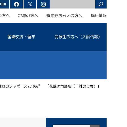
の方へ
地域の方へ
寄附をお考えの方へ
採用情報
国際交流・留学
受験生の方へ（入試情報）
磁器のジャポニスム10選” 「花蝶図角形瓶（一対のうち）」